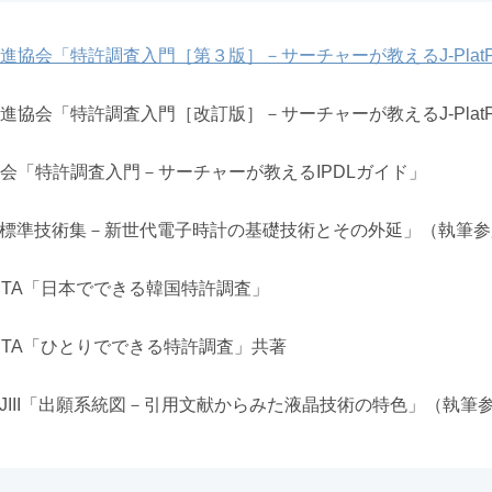
進協会「特許調査入門［第３版］－サーチャーが教えるJ-PlatP
進協会「特許調査入門［改訂版］－サーチャーが教えるJ-PlatP
会「特許調査入門－サーチャーが教えるIPDLガイド」
「標準技術集－新世代電子時計の基礎技術とその外延」（執筆参
OSTA「日本でできる韓国特許調査」
OSTA「ひとりでできる特許調査」共著
・JIII「出願系統図－引用文献からみた液晶技術の特色」（執筆