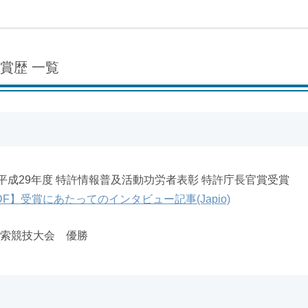
賞歴 一覧
io 平成29年度 特許情報普及活動功労者表彰 特許庁長官賞受賞
DF】受賞にあたってのインタビュー記事(Japio)
索競技大会 優勝