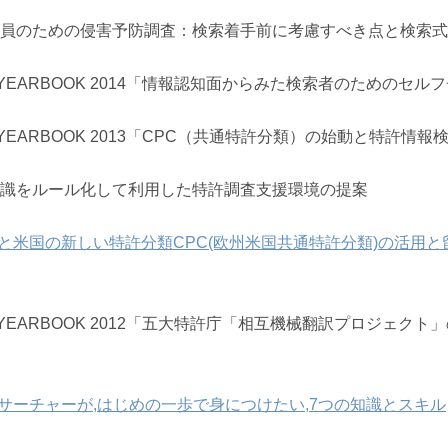
員のための侵害予防調査：検索着手前に考慮すべき点と検索
io YEARBOOK 2014「情報認知面からみた検索者のためのセル
io YEARBOOK 2013「CPC（共通特許分類）の始動と特許情
識をルール化して利用した特許調査支援環境の提案
と米国の新しい特許分類CPC(欧州米国共通特許分類)の活用と
io YEARBOOK 2012「五大特許庁「相互機械翻訳プロジェ
サーチャーが,はじめの一歩で身につけたい,7つの知識とスキル